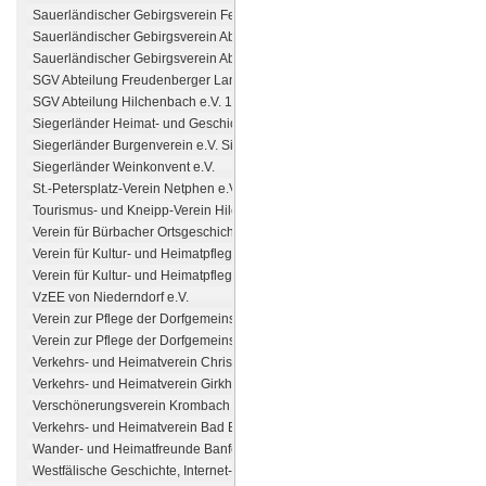
Sauerländischer Gebirgsverein Ferndorf-Kreuztal
Sauerländischer Gebirgsverein Abt. Dahlbruch e.V.
Sauerländischer Gebirgsverein Abt. Müsen e.V.
SGV Abteilung Freudenberger Land e.V.
SGV Abteilung Hilchenbach e.V. 1891
Siegerländer Heimat- und Geschichtsverein
Siegerländer Burgenverein e.V. Siegen
Siegerländer Weinkonvent e.V.
St.-Petersplatz-Verein Netphen e.V.
Tourismus- und Kneipp-Verein Hilchenbach e.V.
Verein für Bürbacher Ortsgeschichte und Heimatpflege e. V.
Verein für Kultur- und Heimatpflege Niederlaasphe e.V.
Verein für Kultur- und Heimatpflege Schüllar-Wemlighausen
VzEE von Niederndorf e.V.
Verein zur Pflege der Dorfgemeinschaft Wunderthausen
Verein zur Pflege der Dorfgemeinschaft in Ferndorf e.V.
Verkehrs- und Heimatverein Christianseck
Verkehrs- und Heimatverein Girkhausen
Verschönerungsverein Krombach e.V.
Verkehrs- und Heimatverein Bad Berleburg e.V.
Wander- und Heimatfreunde Banfetal e.V.
Westfälische Geschichte, Internet-Portal