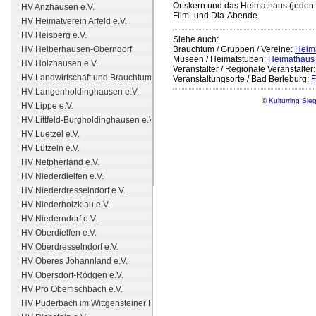
Ortskern und das Heimathaus (jeden 
HV Anzhausen e.V.
Film- und Dia-Abende.
HV Heimatverein Arfeld e.V.
HV Heisberg e.V.
Siehe auch:
Brauchtum / Gruppen / Vereine:
Heima
HV Helberhausen-Oberndorf
Museen / Heimatstuben:
Heimathaus
HV Holzhausen e.V.
Veranstalter / Regionale Veranstalter
HV Landwirtschaft und Brauchtum Bad Berleburg e.V.
Veranstaltungsorte / Bad Berleburg:
F
HV Langenholdinghausen e.V.
©
Kulturring Sie
HV Lippe e.V.
HV Littfeld-Burgholdinghausen e.V.
HV Luetzel e.V.
HV Lützeln e.V.
HV Netpherland e.V.
HV Niederdielfen e.V.
HV Niederdresselndorf e.V.
HV Niederholzklau e.V.
HV Niederndorf e.V.
HV Oberdielfen e.V.
HV Oberdresselndorf e.V.
HV Oberes Johannland e.V.
HV Obersdorf-Rödgen e.V.
HV Pro Oberfischbach e.V.
HV Puderbach im Wittgensteiner HV