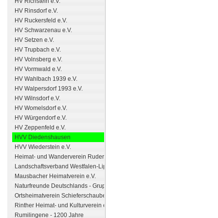
HV Richstein e.V.
HV Rinsdorf e.V.
HV Ruckersfeld e.V.
HV Schwarzenau e.V.
HV Setzen e.V.
HV Trupbach e.V.
HV Volnsberg e.V.
HV Vormwald e.V.
HV Wahlbach 1939 e.V.
HV Walpersdorf 1993 e.V.
HV Wilnsdorf e.V.
HV Womelsdorf e.V.
HV Würgendorf e.V.
HV Zeppenfeld e.V.
HVV Diedenshausen
HVV Wiederstein e.V.
Heimat- und Wanderverein Rudersdorf e.V.
Landschaftsverband Westfalen-Lippe
Mausbacher Heimatverein e.V.
Naturfreunde Deutschlands - Gruppe Siegen e.V.
Ortsheimatverein Schieferschaubergwerk Raumland
Rinther Heimat- und Kulturverein e.V.
Rumilingene - 1200 Jahre