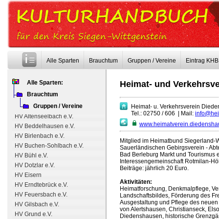
HuV Heuslingen-Bottenberg e.V.
HuV Hohenhain e.V.
HuV Netphetal-Afholderbach e.V.
HuV Neunkirchen e.V.
HuV Oberholzklau e.V.
HuV Oberschelden e.V.
Alle Sparten
Brauchtum
Gruppen / Vereine
Eintrag KHB
HuV Plittershagen - Alte Heide e.V.
HuV Schameder e.V.
Alle Sparten:
Heimat- und Verkehrsve
HuV Siegen - Seelbach e.V.
Brauchtum
HuV Weidenhausen
Gruppen / Vereine
Heimat- u. Verkehrsverein Diede
HV Alte Burg Dreis-Tiefenbach e.V.
Tel.: 02750 / 606
|
Mail:
info@hei
HV Altenseelbach e.V.
www.heimatverein.diedensha
HV Beddelhausen e.V.
HV Birlenbach e.V.
Mitglied im Heimatbund Siegerland-W
HV Buchen-Sohlbach e.V.
Sauerländischen Gebirgsverein - Abte
Bad Berleburg Markt und Tourismus e.
HV Bühl e.V.
Interessengemeinschaft Rotmilan-Hö
HV Dotzlar e.V.
Beiträge: jährlich 20 Euro.
HV Eisern
Aktivitäten:
HV Erndtebrück e.V.
Heimatforschung, Denkmalpflege, Ve
HV Feuersbach e.V.
Landschaftsbildes, Förderung des F
Ausgestaltung und Pflege des neuen
HV Gilsbach e.V.
von Alertshausen, Christianseck, Els
HV Grund e.V.
Diedenshausen, historische Grenzgä