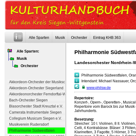
Alle Sparten
Musik
Orchester
Eintrag KHB 363
Alle Sparten:
Philharmonie Südwestf
Musik
Landesorchester Nordrhein-W
Orchester
Philharmonie Südwestfalen, Oran
Intendant: Michael Nassauer, Orc
Akkordeon-Orchester der Musikschule Kreuztal
www.philsw.de
Akkordeon-Orchester Siegerland
Akkordeonorchester Ferndorftal-Wilden e.V.
Repertoire:
Bach-Orchester Siegen
Konzert-, Opern-, Operetten-, Musical-
Blasorchester Stadt Kreuztal e.V.
Repertoire vom Barock bis zur Musik 
Jahrhunderts.
Camerata Instrumentale Siegen
Collegium Musicum Siegen e.V.
Besetzung:
Streicher: 10 I. Violinen, 8 II. Violine
Musikverein Rudersdorf
Celli, 4 Kontrabässe. Bläser: 3 Flöten
Philharmonie Südwestfalen
Klarinetten, 3 Fagotte, 5 Hörner, 3 T