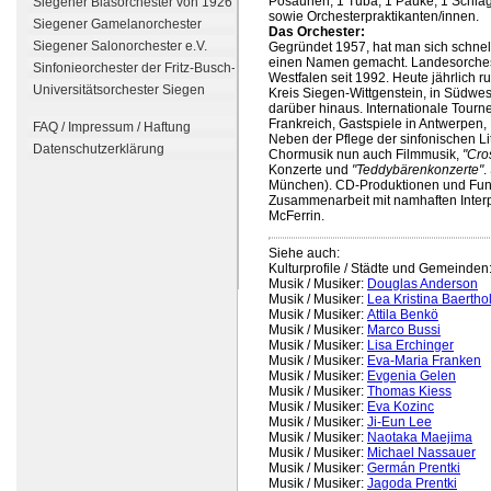
Posaunen, 1 Tuba, 1 Pauke, 1 Schlag
Siegener Blasorchester von 1926 e.V.
sowie Orchesterpraktikanten/innen.
Siegener Gamelanorchester
Das Orchester:
Siegener Salonorchester e.V.
Gegründet 1957, hat man sich schnel
einen Namen gemacht. Landesorches
Sinfonieorchester der Fritz-Busch-Musikschule der Universitätsstadt Siegen
Westfalen seit 1992. Heute jährlich 
Universitätsorchester Siegen
Kreis Siegen-Wittgenstein, in Südwe
darüber hinaus. Internationale Tourne
Frankreich, Gastspiele in Antwerpen,
FAQ / Impressum / Haftung
Neben der Pflege der sinfonischen Li
Datenschutzerklärung
Chormusik nun auch Filmmusik,
"Cro
Konzerte und
"Teddybärenkonzerte"
.
München). CD-Produktionen und Funk
Zusammenarbeit mit namhaften Interp
McFerrin.
Siehe auch:
Kulturprofile / Städte und Gemeinden
Musik / Musiker:
Douglas Anderson
Musik / Musiker:
Lea Kristina Baertho
Musik / Musiker:
Attila Benkö
Musik / Musiker:
Marco Bussi
Musik / Musiker:
Lisa Erchinger
Musik / Musiker:
Eva-Maria Franken
Musik / Musiker:
Evgenia Gelen
Musik / Musiker:
Thomas Kiess
Musik / Musiker:
Eva Kozinc
Musik / Musiker:
Ji-Eun Lee
Musik / Musiker:
Naotaka Maejima
Musik / Musiker:
Michael Nassauer
Musik / Musiker:
Germán Prentki
Musik / Musiker:
Jagoda Prentki