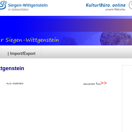
| Import/Export
ttgenstein
>>
alle anzeigen
nächster Tag