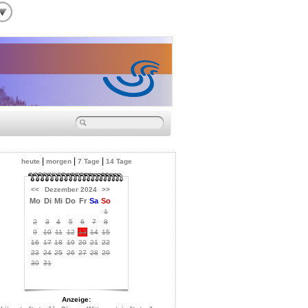
|
|
|
heute
morgen
7 Tage
14 Tage
<<
Dezember 2024
>>
Mo
Di
Mi
Do
Fr
Sa
So
1
2
3
4
5
6
7
8
9
10
11
12
13
14
15
16
17
18
19
20
21
22
23
24
25
26
27
28
29
30
31
Anzeige: