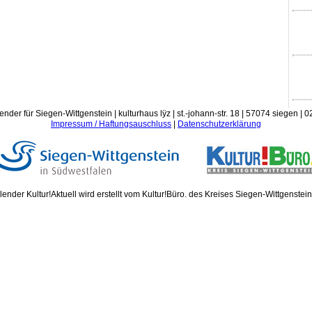
ender für Siegen-Wittgenstein | kulturhaus lÿz | st.-johann-str. 18 | 57074 siegen |
Impressum / Haftungsauschluss
|
Datenschutzerklärung
ender Kultur!Aktuell wird erstellt vom Kultur!Büro. des Kreises Siegen-Wittgenstei
Donn