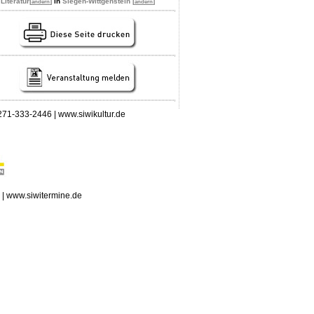
Literatur
[
]
in
Siegen-Wittgenstein [
]
ändern
ändern
 0271-333-2446 | www.siwikultur.de
n | www.siwitermine.de
erstag, 06.08.2026: