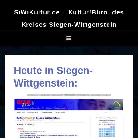
↓
SiWiKultur.de – Kultur!Büro. des
Zum
Inhalt
Kreises Siegen-Wittgenstein
Main
MENU
Navigation
Heute in Siegen-
Wittgenstein: