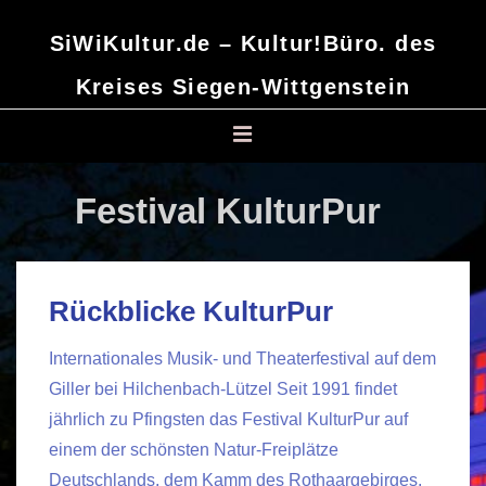
↓
SiWiKultur.de – Kultur!Büro. des
Zum
Inhalt
Kreises Siegen-Wittgenstein
Main
MENU
Navigation
Rückblicke KulturPur
Internationales Musik- und Theaterfestival auf dem
Giller bei Hilchenbach-Lützel Seit 1991 findet
jährlich zu Pfingsten das Festival KulturPur auf
einem der schönsten Natur-Freiplätze
Deutschlands, dem Kamm des Rothaargebirges,