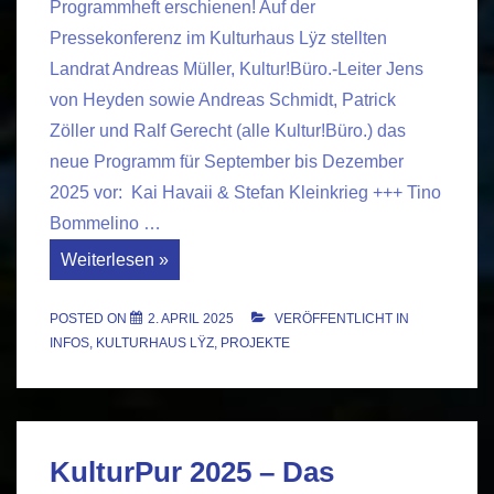
Programmheft erschienen! Auf der
Pressekonferenz im Kulturhaus Lÿz stellten
Landrat Andreas Müller, Kultur!Büro.-Leiter Jens
von Heyden sowie Andreas Schmidt, Patrick
Zöller und Ralf Gerecht (alle Kultur!Büro.) das
neue Programm für September bis Dezember
2025 vor: Kai Havaii & Stefan Kleinkrieg +++ Tino
Bommelino …
Der
Weiterlesen »
Herbst
2025
im
POSTED ON
2. APRIL 2025
VERÖFFENTLICHT IN
Lÿz
INFOS
,
KULTURHAUS LŸZ
,
PROJEKTE
KulturPur 2025 – Das