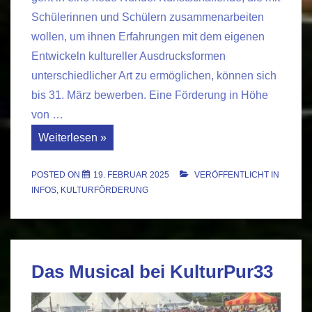
Schülerinnen und Schülern zusammenarbeiten
wollen, um ihnen Erfahrungen mit dem eigenen
Entwickeln kultureller Ausdrucksformen
unterschiedlicher Art zu ermöglichen, können sich
bis 31. März bewerben. Eine Förderung in Höhe
von …
Förderprogramm
Weiterlesen »
„Kultur
und
Schule
POSTED ON
19. FEBRUAR 2025
VERÖFFENTLICHT IN
NRW“:
Bewerbungen
INFOS
,
KULTURFÖRDERUNG
jetzt
möglich
Das Musical bei KulturPur33