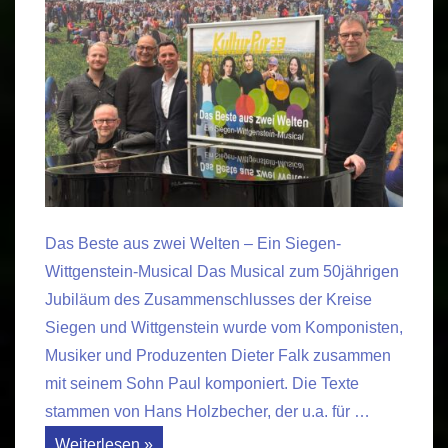
Das Beste aus zwei Welten – Ein Siegen-
Wittgenstein-Musical Das Musical zum 50jährigen
Jubiläum des Zusammenschlusses der Kreise
Siegen und Wittgenstein wurde vom Komponisten,
Musiker und Produzenten Dieter Falk zusammen
mit seinem Sohn Paul komponiert. Die Texte
stammen von Hans Holzbecher, der u.a. für …
Das
Weiterlesen »