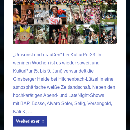
„Umsonst und draußen“ bei KulturPur33: In
wenigen Wochen ist es wieder soweit und
KulturPur (5. bis 9. Juni) verwandelt die
Ginsberger Heide bei Hilchenbach-Lützel in eine
atmosphärische weiße Zeltlandschaft. Neben den
hochkarätigen Abend- und LateNight-Shows
mit BAP, Bosse, Alvaro Soler, Selig, Versengold,
Kati K, …
KulturPur33:
Weiterlesen »
Festivalzeitung
erschienen