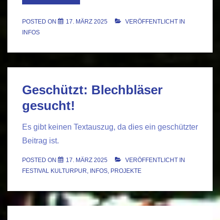
–
Das
POSTED ON
17. MÄRZ 2025
VERÖFFENTLICHT IN
Programm
INFOS
Geschützt: Blechbläser
gesucht!
Es gibt keinen Textauszug, da dies ein geschützter
Beitrag ist.
POSTED ON
17. MÄRZ 2025
VERÖFFENTLICHT IN
FESTIVAL KULTURPUR
,
INFOS
,
PROJEKTE