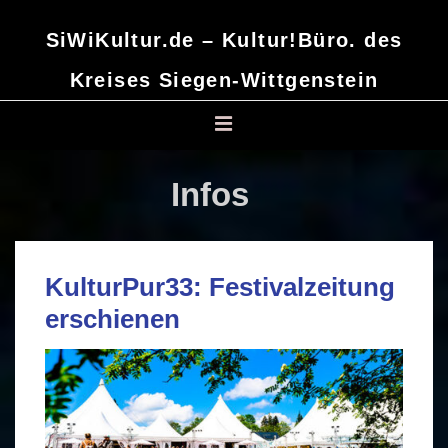
↓
SiWiKultur.de – Kultur!Büro. des
Zum
Inhalt
Kreises Siegen-Wittgenstein
Main
MENU
Navigation
KulturPur33: Festivalzeitung
erschienen