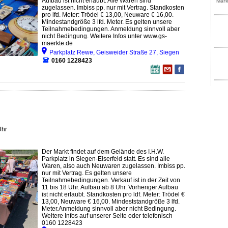
Aufbau ist nicht erlaubt. Alle Waren sind
Märk
zugelassen. Imbiss pp. nur mit Vertrag. Standkosten
pro lfd. Meter: Trödel € 13,00, Neuware € 16,00.
Mindestandgröße 3 lfd. Meter. Es gelten unsere
Teilnahmebedingungen. Anmeldung sinnvoll aber
nicht Bedingung. Weitere Infos unter www.gs-
maerkte.de
Parkplatz Rewe, Geisweider Straße 27, Siegen
0160 1228423
Uhr
Der Markt findet auf dem Gelände des I.H.W.
Parkplatz in Siegen-Eiserfeld statt. Es sind alle
Waren, also auch Neuwaren zugelassen. Imbiss pp.
nur mit Vertrag. Es gelten unsere
Teilnahmebedingungen. Verkauf ist in der Zeit von
11 bis 18 Uhr. Aufbau ab 8 Uhr. Vorheriger Aufbau
ist nicht erlaubt. Standkosten pro ldf. Meter: Trödel €
13,00, Neuware € 16,00. Mindeststandgröße 3 lfd.
Meter.Anmeldung sinnvoll aber nicht Bedingung.
Weitere Infos auf unserer Seite oder telefonisch
0160 1228423