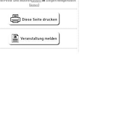
te/Feste und Museen
[
]
in
Siegen-Wittgenstein
ändern
[
]
ändern