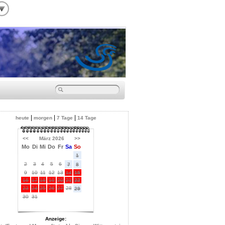
|
|
|
heute
morgen
7 Tage
14 Tage
<<
März 2026
>>
Mo
Di
Mi
Do
Fr
Sa
So
1
2
3
4
5
6
7
8
9
10
11
12
13
14
15
16
17
18
19
20
21
22
23
24
25
26
27
28
29
30
31
Anzeige: