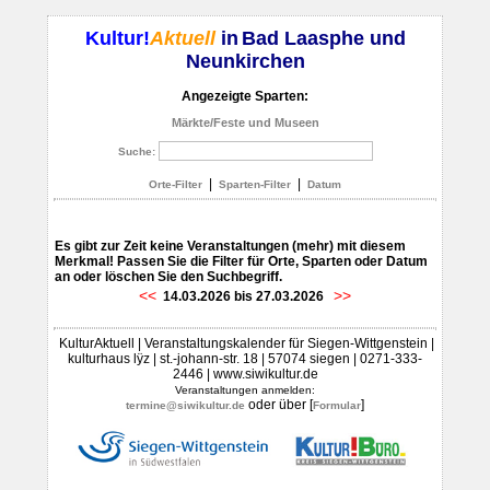
Kultur!
Aktuell
in
Bad Laasphe und
Neunkirchen
Angezeigte Sparten:
Märkte/Feste und Museen
Suche:
|
|
Orte-Filter
Sparten-Filter
Datum
Es gibt zur Zeit keine Veranstaltungen (mehr) mit diesem
Merkmal! Passen Sie die Filter für Orte, Sparten oder Datum
an oder löschen Sie den Suchbegriff.
<<
>>
14.03.2026 bis 27.03.2026
KulturAktuell | Veranstaltungskalender für Siegen-Wittgenstein |
kulturhaus lÿz | st.-johann-str. 18 | 57074 siegen | 0271-333-
2446 | www.siwikultur.de
Veranstaltungen anmelden:
oder über [
]
termine@siwikultur.de
Formular