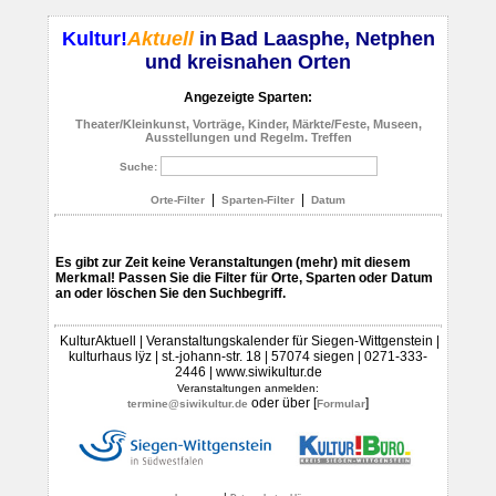
Kultur!
Aktuell
in
Bad Laasphe, Netphen
und kreisnahen Orten
Angezeigte Sparten:
Theater/Kleinkunst, Vorträge, Kinder, Märkte/Feste, Museen,
Ausstellungen und Regelm. Treffen
Suche:
|
|
Orte-Filter
Sparten-Filter
Datum
Es gibt zur Zeit keine Veranstaltungen (mehr) mit diesem
Merkmal! Passen Sie die Filter für Orte, Sparten oder Datum
an oder löschen Sie den Suchbegriff.
KulturAktuell | Veranstaltungskalender für Siegen-Wittgenstein |
kulturhaus lÿz | st.-johann-str. 18 | 57074 siegen | 0271-333-
2446 | www.siwikultur.de
Veranstaltungen anmelden:
oder über [
]
termine@siwikultur.de
Formular