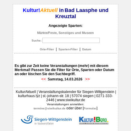
Kultur!
Aktuell
in
Bad Laasphe und
Kreuztal
Angezeigte Sparten:
Märkte/Feste, Sonstiges und Museen
Suche:
|
|
Orte-Filter
Sparten-Filter
Datum
Es gibt zur Zeit keine Veranstaltungen (mehr) mit diesem
Merkmal! Passen Sie die Filter für Orte, Sparten oder Datum
an oder löschen Sie den Suchbegriff.
<<
>>
Samstag, 14.03.2026
KulturAktuell | Veranstaltungskalender für Siegen-Wittgenstein |
kulturhaus lÿz | st.-johann-str. 18 | 57074 siegen | 0271-333-
2446 | www.siwikultur.de
Veranstaltungen anmelden:
oder über [
]
termine@siwikultur.de
Formular