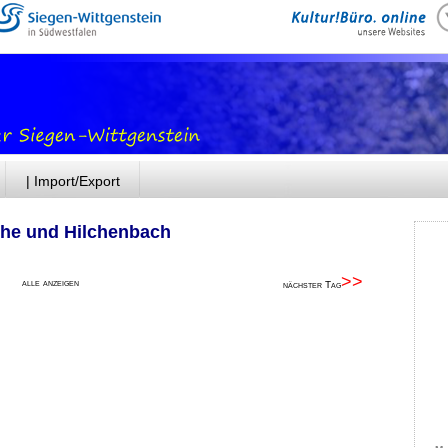
| Import/Export
he und Hilchenbach
>>
alle anzeigen
nächster Tag