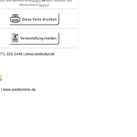
sik und Märkte/Feste
[
]
in
Bad Laasphe und
ändern
Hilchenbach [
]
ändern
 0271-333-2446 | www.siwikultur.de
n | www.siwitermine.de