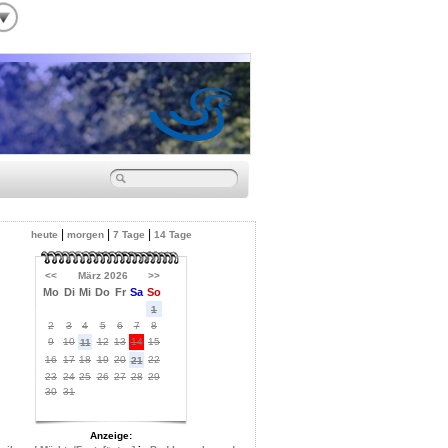
|
|
|
heute
morgen
7 Tage
14 Tage
<<
März 2026
>>
Mo
Di
Mi
Do
Fr
Sa
So
1
2
3
4
5
6
7
8
9
10
12
13
14
15
11
16
17
18
19
20
22
21
23
24
25
26
27
28
29
30
31
Anzeige: