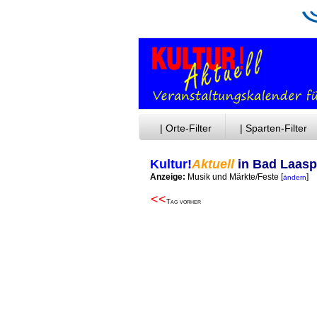
| Orte-Filter
| Sparten-Filter
Kultur!
Aktuell
in Bad Laasp
Anzeige:
Musik und Märkte/Feste
[
]
ändern
<<
Tag vorher