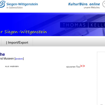
| Import/Export
phe
 und Museen
[
]
ändern
>>
alle anzeigen
nächster Tag