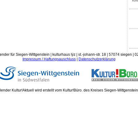
Kin
S
Atelier-Schatzsuche m
Exklusive 
ender für Siegen-Wittgenstein | kulturhaus lÿz | st.-johann-str. 18 | 57074 siegen |
Impressum / Haftungsauschluss
|
Datenschutzerklärung
ender Kultur!Aktuell wird erstellt vom Kultur!Büro. des Kreises Siegen-Wittgenstei