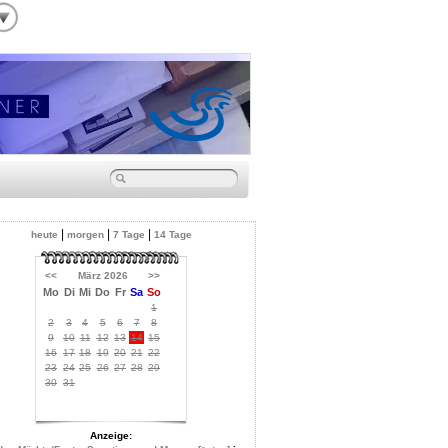
|
|
|
heute
morgen
7 Tage
14 Tage
<<
März 2026
>>
Mo
Di
Mi
Do
Fr
Sa
So
1
2
3
4
5
6
7
8
9
10
11
12
13
14
15
16
17
18
19
20
21
22
23
24
25
26
27
28
29
30
31
Anzeige: