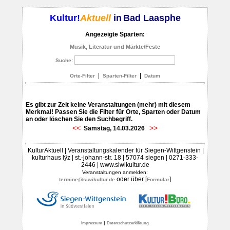
Kultur!
Aktuell
in
Bad Laasphe
Angezeigte Sparten:
Musik, Literatur und Märkte/Feste
Suche:
|
|
Orte-Filter
Sparten-Filter
Datum
Es gibt zur Zeit keine Veranstaltungen (mehr) mit diesem
Merkmal! Passen Sie die Filter für Orte, Sparten oder Datum
an oder löschen Sie den Suchbegriff.
<<
>>
Samstag, 14.03.2026
KulturAktuell | Veranstaltungskalender für Siegen-Wittgenstein |
kulturhaus lÿz | st.-johann-str. 18 | 57074 siegen | 0271-333-
2446 | www.siwikultur.de
Veranstaltungen anmelden:
oder über [
]
termine@siwikultur.de
Formular
|
Impressum
Datenschutzerklärung