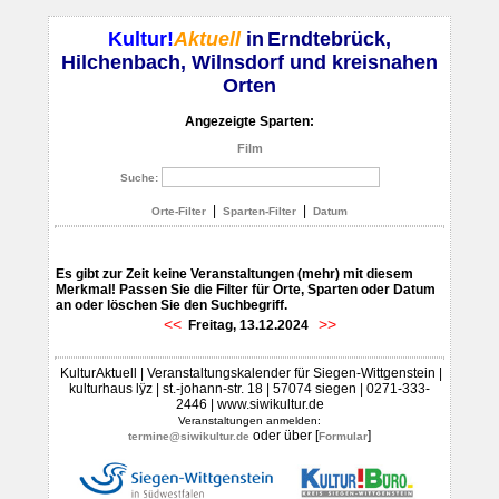
Kultur!
Aktuell
in
Erndtebrück,
Hilchenbach, Wilnsdorf und kreisnahen
Orten
Angezeigte Sparten:
Film
Suche:
|
|
Orte-Filter
Sparten-Filter
Datum
Es gibt zur Zeit keine Veranstaltungen (mehr) mit diesem
Merkmal! Passen Sie die Filter für Orte, Sparten oder Datum
an oder löschen Sie den Suchbegriff.
<<
>>
Freitag, 13.12.2024
KulturAktuell | Veranstaltungskalender für Siegen-Wittgenstein |
kulturhaus lÿz | st.-johann-str. 18 | 57074 siegen | 0271-333-
2446 | www.siwikultur.de
Veranstaltungen anmelden:
oder über [
]
termine@siwikultur.de
Formular