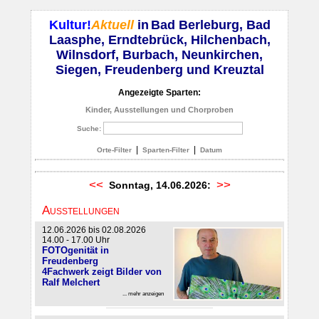
Kultur!
Aktuell
in
Bad Berleburg, Bad
Laasphe, Erndtebrück, Hilchenbach,
Wilnsdorf, Burbach, Neunkirchen,
Siegen, Freudenberg und Kreuztal
Angezeigte Sparten:
Kinder, Ausstellungen und Chorproben
Suche:
|
|
Orte-Filter
Sparten-Filter
Datum
<<
>>
Sonntag, 14.06.2026:
Ausstellungen
12.06.2026 bis 02.08.2026
14.00 - 17.00 Uhr
FOTOgenität in
Freudenberg
4Fachwerk zeigt Bilder von
Ralf Melchert
... mehr anzeigen