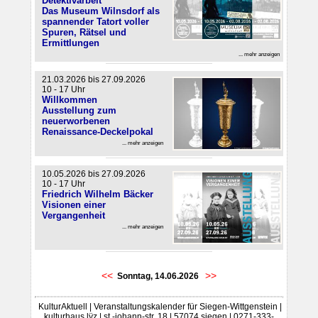
Detektivarbeit"
Das Museum Wilnsdorf als
spannender Tatort voller
Spuren, Rätsel und
Ermittlungen
... mehr anzeigen
21.03.2026 bis 27.09.2026
10 - 17 Uhr
Willkommen
Ausstellung zum
neuerworbenen
Renaissance-Deckelpokal
... mehr anzeigen
10.05.2026 bis 27.09.2026
10 - 17 Uhr
Friedrich Wilhelm Bäcker
Visionen einer
Vergangenheit
... mehr anzeigen
<<
>>
Sonntag, 14.06.2026
KulturAktuell | Veranstaltungskalender für Siegen-Wittgenstein |
kulturhaus lÿz | st.-johann-str. 18 | 57074 siegen | 0271-333-