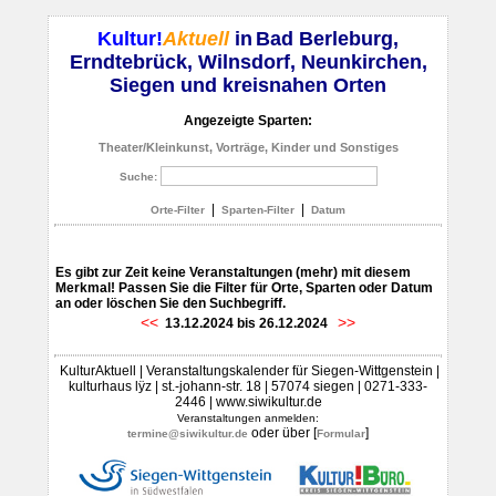
Kultur!
Aktuell
in
Bad Berleburg,
Erndtebrück, Wilnsdorf, Neunkirchen,
Siegen und kreisnahen Orten
Angezeigte Sparten:
Theater/Kleinkunst, Vorträge, Kinder und Sonstiges
Suche:
|
|
Orte-Filter
Sparten-Filter
Datum
Es gibt zur Zeit keine Veranstaltungen (mehr) mit diesem
Merkmal! Passen Sie die Filter für Orte, Sparten oder Datum
an oder löschen Sie den Suchbegriff.
<<
>>
13.12.2024 bis 26.12.2024
KulturAktuell | Veranstaltungskalender für Siegen-Wittgenstein |
kulturhaus lÿz | st.-johann-str. 18 | 57074 siegen | 0271-333-
2446 | www.siwikultur.de
Veranstaltungen anmelden:
oder über [
]
termine@siwikultur.de
Formular