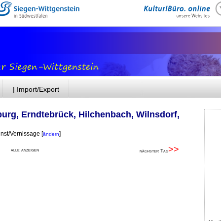
| Import/Export
urg, Erndtebrück, Hilchenbach, Wilnsdorf,
unst/Vernissage
[
]
ändern
>>
alle anzeigen
nächster Tag