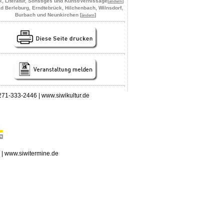
, Literatur, Sonstiges und Kunst/Vernissage
[
]
ändern
d Berleburg, Erndtebrück, Hilchenbach, Wilnsdorf,
Burbach und Neunkirchen [
]
ändern
 0271-333-2446 | www.siwikultur.de
n | www.siwitermine.de
erstag, 06.08.2026: