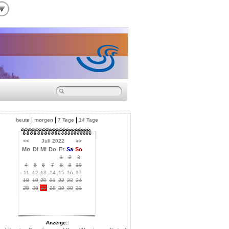
|
|
|
heute
morgen
7 Tage
14 Tage
<<
Juli 2022
>>
Mo
Di
Mi
Do
Fr
Sa
So
1
2
3
4
5
6
7
8
9
10
11
12
13
14
15
16
17
18
19
20
21
22
23
24
25
26
27
28
29
30
31
Anzeige: