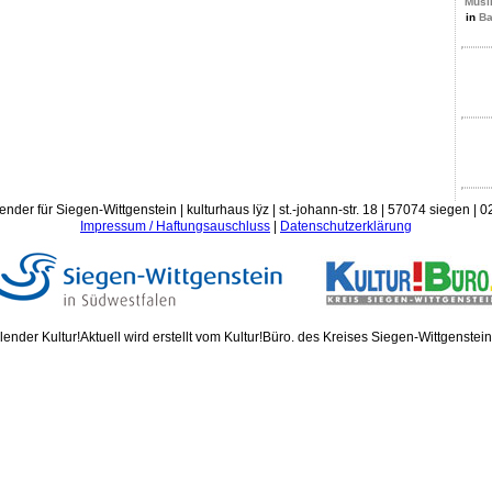
Musik
in
Ba
ender für Siegen-Wittgenstein | kulturhaus lÿz | st.-johann-str. 18 | 57074 siegen |
Impressum / Haftungsauschluss
|
Datenschutzerklärung
ender Kultur!Aktuell wird erstellt vom Kultur!Büro. des Kreises Siegen-Wittgenstei
Donn