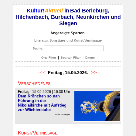
Kultur!
Aktuell
in
Bad Berleburg,
Hilchenbach, Burbach, Neunkirchen und
Siegen
Angezeigte Sparten:
Literatur, Sonstiges und Kunst/Vernissage
Suche:
|
|
Orte-Filter
Sparten-Filter
Datum
<<
>>
Freitag, 15.05.2026:
Verschiedenes
Freitag | 15.05.2026 | 16.30 Uhr
Dem Krönchen so nah
Führung in der
Nikolaikirche mit Aufstieg
zur Wächterstube
... mehr anzeigen
Kunst/Vernissage