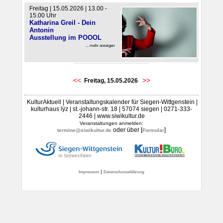
Freitag | 15.05.2026 | 13.00 -
15.00 Uhr
Katharina Greil - Dein
Antonin
Ausstellung im POOOL
... mehr anzeigen
<<
>>
Freitag, 15.05.2026
KulturAktuell | Veranstaltungskalender für Siegen-Wittgenstein |
kulturhaus lÿz | st.-johann-str. 18 | 57074 siegen | 0271-333-
2446 | www.siwikultur.de
Veranstaltungen anmelden:
oder über [
]
termine@siwikultur.de
Formular
|
Impressum
Datenschutzerklärung