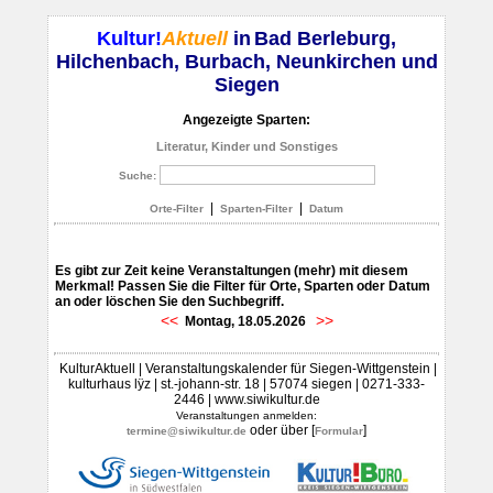
Kultur!
Aktuell
in
Bad Berleburg,
Hilchenbach, Burbach, Neunkirchen und
Siegen
Angezeigte Sparten:
Literatur, Kinder und Sonstiges
Suche:
|
|
Orte-Filter
Sparten-Filter
Datum
Es gibt zur Zeit keine Veranstaltungen (mehr) mit diesem
Merkmal! Passen Sie die Filter für Orte, Sparten oder Datum
an oder löschen Sie den Suchbegriff.
<<
>>
Montag, 18.05.2026
KulturAktuell | Veranstaltungskalender für Siegen-Wittgenstein |
kulturhaus lÿz | st.-johann-str. 18 | 57074 siegen | 0271-333-
2446 | www.siwikultur.de
Veranstaltungen anmelden:
oder über [
]
termine@siwikultur.de
Formular