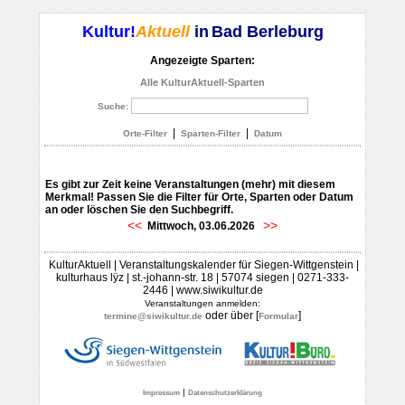
Kultur!
Aktuell
in
Bad Berleburg
Angezeigte Sparten:
Alle KulturAktuell-Sparten
Suche:
|
|
Orte-Filter
Sparten-Filter
Datum
Es gibt zur Zeit keine Veranstaltungen (mehr) mit diesem
Merkmal! Passen Sie die Filter für Orte, Sparten oder Datum
an oder löschen Sie den Suchbegriff.
<<
>>
Mittwoch, 03.06.2026
KulturAktuell | Veranstaltungskalender für Siegen-Wittgenstein |
kulturhaus lÿz | st.-johann-str. 18 | 57074 siegen | 0271-333-
2446 | www.siwikultur.de
Veranstaltungen anmelden:
oder über [
]
termine@siwikultur.de
Formular
|
Impressum
Datenschutzerklärung