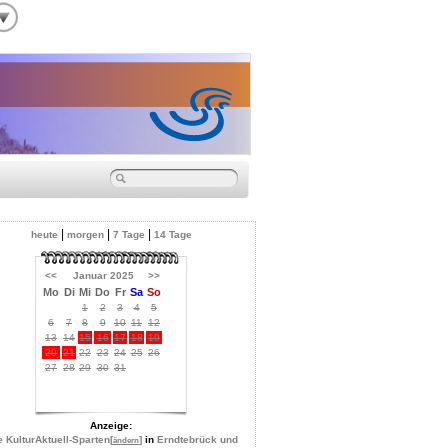
|
|
|
heute
morgen
7 Tage
14 Tage
<<
Januar 2025
>>
Mo
Di
Mi
Do
Fr
Sa
So
1
2
3
4
5
6
7
8
9
10
11
12
13
14
15
16
17
18
19
20
21
22
23
24
25
26
27
28
29
30
31
Anzeige:
e KulturAktuell-Sparten
[
]
in
Erndtebrück und
ändern