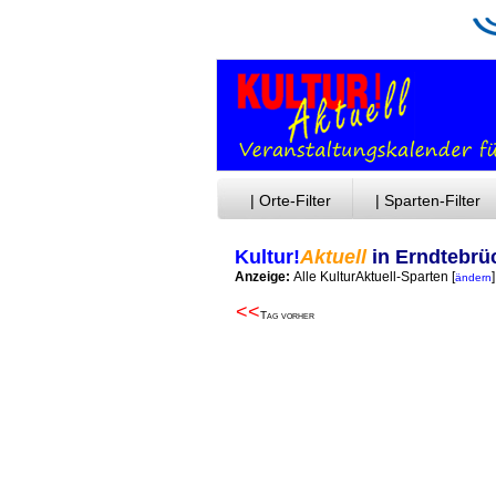
| Orte-Filter
| Sparten-Filter
Kultur!
Aktuell
in Erndtebrü
Anzeige:
Alle KulturAktuell-Sparten
[
]
ändern
<<
Tag vorher