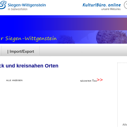
| Import/Export
ck und kreisnahen Orten
>>
alle anzeigen
nächster Tag
All