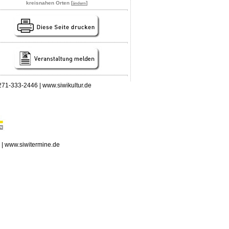
kreisnahen Orten [
]
ändern
 0271-333-2446 | www.siwikultur.de
n | www.siwitermine.de
erstag, 06.08.2026: