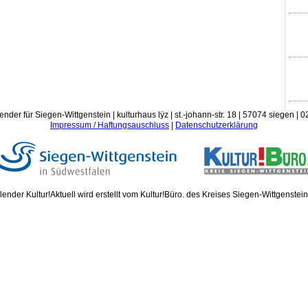
ender für Siegen-Wittgenstein | kulturhaus lÿz | st.-johann-str. 18 | 57074 siegen |
Impressum / Haftungsauschluss
|
Datenschutzerklärung
ender Kultur!Aktuell wird erstellt vom Kultur!Büro. des Kreises Siegen-Wittgenstei
Donn