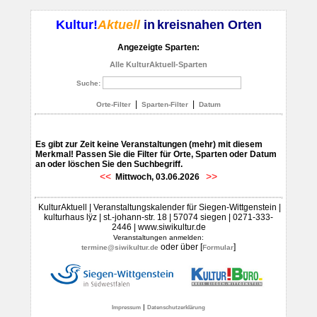
Kultur!
Aktuell
in
kreisnahen Orten
Angezeigte Sparten:
Alle KulturAktuell-Sparten
Suche:
|
|
Orte-Filter
Sparten-Filter
Datum
Es gibt zur Zeit keine Veranstaltungen (mehr) mit diesem
Merkmal! Passen Sie die Filter für Orte, Sparten oder Datum
an oder löschen Sie den Suchbegriff.
<<
>>
Mittwoch, 03.06.2026
KulturAktuell | Veranstaltungskalender für Siegen-Wittgenstein |
kulturhaus lÿz | st.-johann-str. 18 | 57074 siegen | 0271-333-
2446 | www.siwikultur.de
Veranstaltungen anmelden:
oder über [
]
termine@siwikultur.de
Formular
|
Impressum
Datenschutzerklärung