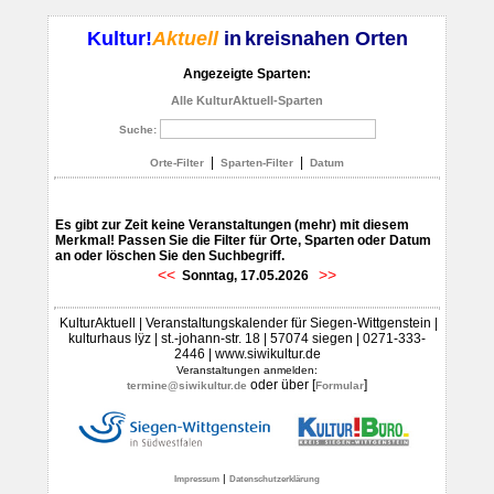
Kultur!
Aktuell
in
kreisnahen Orten
Angezeigte Sparten:
Alle KulturAktuell-Sparten
Suche:
|
|
Orte-Filter
Sparten-Filter
Datum
Es gibt zur Zeit keine Veranstaltungen (mehr) mit diesem
Merkmal! Passen Sie die Filter für Orte, Sparten oder Datum
an oder löschen Sie den Suchbegriff.
<<
>>
Sonntag, 17.05.2026
KulturAktuell | Veranstaltungskalender für Siegen-Wittgenstein |
kulturhaus lÿz | st.-johann-str. 18 | 57074 siegen | 0271-333-
2446 | www.siwikultur.de
Veranstaltungen anmelden:
oder über [
]
termine@siwikultur.de
Formular
|
Impressum
Datenschutzerklärung