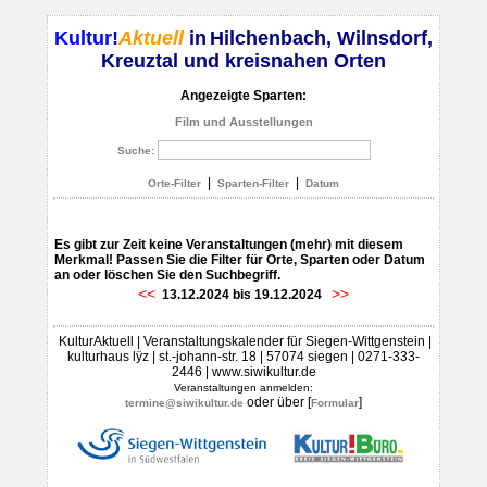
Kultur!
Aktuell
in
Hilchenbach, Wilnsdorf,
Kreuztal und kreisnahen Orten
Angezeigte Sparten:
Film und Ausstellungen
Suche:
|
|
Orte-Filter
Sparten-Filter
Datum
Es gibt zur Zeit keine Veranstaltungen (mehr) mit diesem
Merkmal! Passen Sie die Filter für Orte, Sparten oder Datum
an oder löschen Sie den Suchbegriff.
<<
>>
13.12.2024 bis 19.12.2024
KulturAktuell | Veranstaltungskalender für Siegen-Wittgenstein |
kulturhaus lÿz | st.-johann-str. 18 | 57074 siegen | 0271-333-
2446 | www.siwikultur.de
Veranstaltungen anmelden:
oder über [
]
termine@siwikultur.de
Formular