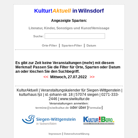
Kultur!
Aktuell
in
Wilnsdorf
Angezeigte Sparten:
Literatur, Kinder, Sonstiges und Kunst/Vernissage
Suche:
|
|
Orte-Filter
Sparten-Filter
Datum
Es gibt zur Zeit keine Veranstaltungen (mehr) mit diesem
Merkmal! Passen Sie die Filter für Orte, Sparten oder Datum
an oder löschen Sie den Suchbegriff.
<<
>>
Mittwoch, 27.07.2022
KulturAktuell | Veranstaltungskalender für Siegen-Wittgenstein |
kulturhaus lÿz | st.-johann-str. 18 | 57074 siegen | 0271-333-
2446 | www.siwikultur.de
Veranstaltungen anmelden:
oder über [
]
termine@siwikultur.de
Formular
|
Impressum
Datenschutzerklärung