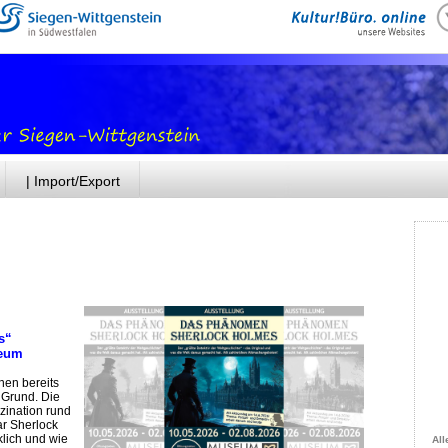
| Import/Export
s“
eum
hen bereits
 Grund. Die
zination rund
ar Sherlock
klich und wie
All