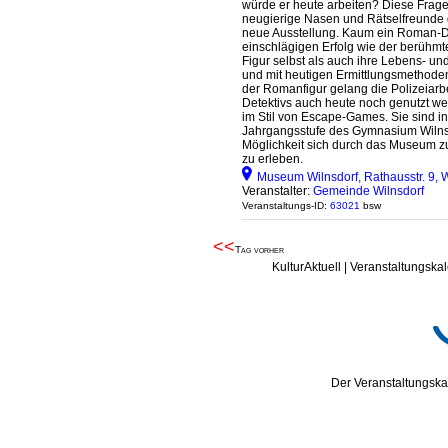
würde er heute arbeiten? Diese Frage
neugierige Nasen und Rätselfreunde 
neue Ausstellung. Kaum ein Roman-De
einschlägigen Erfolg wie der berühmt
Figur selbst als auch ihre Lebens- und
und mit heutigen Ermittlungsmethode
der Romanfigur gelang die Polizeiar
Detektivs auch heute noch genutzt wer
im Stil von Escape-Games. Sie sind i
Jahrgangsstufe des Gymnasium Wilns
Möglichkeit sich durch das Museum zu
zu erleben.
Museum Wilnsdorf, Rathausstr. 9, W
Veranstalter:
Gemeinde Wilnsdorf
Veranstaltungs-ID:
63021
bsw
<<
Tag vorher
KulturAktuell | Veranstaltungskal
Der Veranstaltungskal