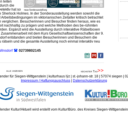
n leiten
durch die
tektiv hat so
neue Sonderausstellung
e Sherlock Holmes. In der Sonderausstellung werden sowohl die
 Arbeitsbedingungen im viktorianischen Zeitalter kritisch betrachtet
n verglichen. Besucherinnen und Besucher finden heraus, wie es
beit nachhaltig zu prägen und welche Methoden des be-rühmten
den. Ergänzt wird die Ausstellung durch interaktive Rätselboxen
n Zusammenarbeit mit dem Kurs Gesellschaftswissenschaften der 9.
dorf entstanden und bieten Besucherinnen und Besuchern die
 rätseln und die gesamte Ausstellung noch einmal interaktiv neu
ilnsdorf
02739802145
>>
alle anzeigen
nächster Tag
ender für Siegen-Wittgenstein | kulturhaus lÿz | st.-johann-str. 18 | 57074 siegen |
Impressum / Haftungsauschluss
|
Datenschutzerklärung
ender Kultur!Aktuell wird erstellt vom Kultur!Büro. des Kreises Siegen-Wittgenstei