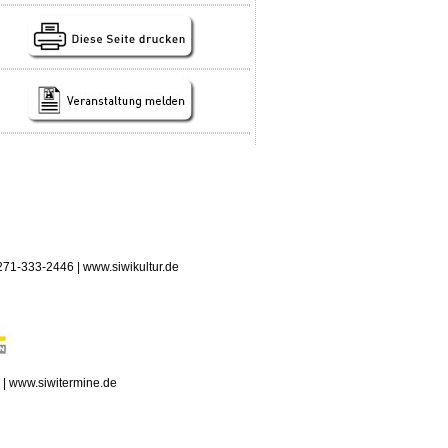
 0271-333-2446 | www.siwikultur.de
n | www.siwitermine.de