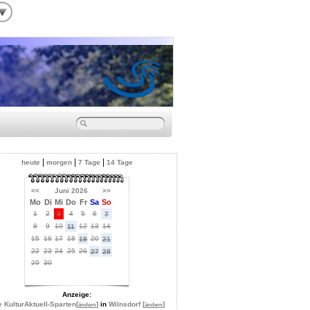
|
|
|
heute
morgen
7 Tage
14 Tage
<<
Juni 2026
>>
Mo
Di
Mi
Do
Fr
Sa
So
1
2
3
4
5
6
7
8
9
10
12
13
14
11
15
16
17
18
20
19
21
22
23
24
25
26
27
28
29
30
Anzeige:
e KulturAktuell-Sparten
[
]
in
Wilnsdorf [
]
ändern
ändern