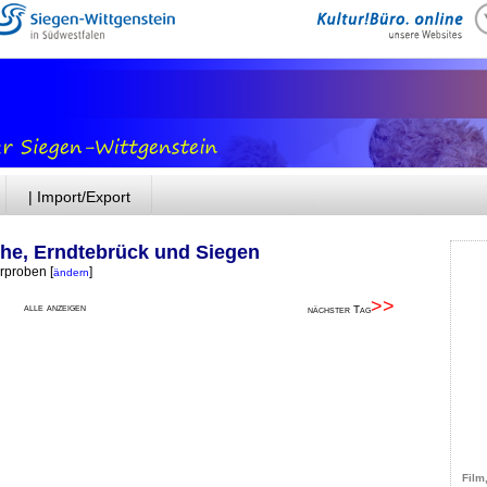
| Import/Export
he, Erndtebrück und Siegen
orproben
[
]
ändern
>>
alle anzeigen
nächster Tag
Film