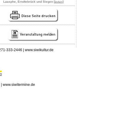
Laasphe, Erndtebrück und Siegen [
]
ändern
 0271-333-2446 | www.siwikultur.de
n | www.siwitermine.de
erstag, 06.08.2026: