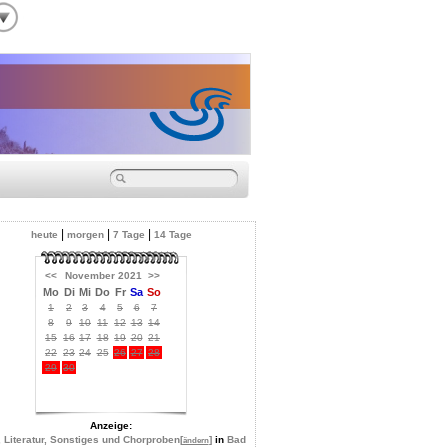
|
|
|
heute
morgen
7 Tage
14 Tage
<<
November 2021
>>
Mo
Di
Mi
Do
Fr
Sa
So
1
2
3
4
5
6
7
8
9
10
11
12
13
14
15
16
17
18
19
20
21
22
23
24
25
26
27
28
29
30
Anzeige:
, Literatur, Sonstiges und Chorproben
[
]
in
Bad
ändern