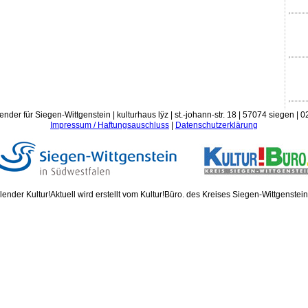
ender für Siegen-Wittgenstein | kulturhaus lÿz | st.-johann-str. 18 | 57074 siegen |
Impressum / Haftungsauschluss
|
Datenschutzerklärung
ender Kultur!Aktuell wird erstellt vom Kultur!Büro. des Kreises Siegen-Wittgenstei
Donn