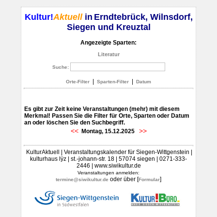
Kultur!
Aktuell
in
Erndtebrück, Wilnsdorf,
Siegen und Kreuztal
Angezeigte Sparten:
Literatur
Suche:
|
|
Orte-Filter
Sparten-Filter
Datum
Es gibt zur Zeit keine Veranstaltungen (mehr) mit diesem
Merkmal! Passen Sie die Filter für Orte, Sparten oder Datum
an oder löschen Sie den Suchbegriff.
<<
>>
Montag, 15.12.2025
KulturAktuell | Veranstaltungskalender für Siegen-Wittgenstein |
kulturhaus lÿz | st.-johann-str. 18 | 57074 siegen | 0271-333-
2446 | www.siwikultur.de
Veranstaltungen anmelden:
oder über [
]
termine@siwikultur.de
Formular