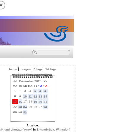
|
|
|
heute
morgen
7 Tage
14 Tage
<<
Dezember 2025
>>
Mo
Di
Mi
Do
Fr
Sa
So
1
2
3
4
5
6
7
8
9
10
11
12
13
14
15
17
18
16
19
20
21
22
25
26
27
23
24
28
29
30
31
Anzeige:
ik und Literatur
[
]
in
Erndtebrück, Wilnsdorf,
ändern