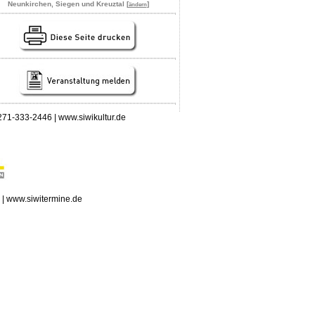
Neunkirchen, Siegen und Kreuztal [
]
ändern
 0271-333-2446 | www.siwikultur.de
n | www.siwitermine.de
erstag, 06.08.2026: