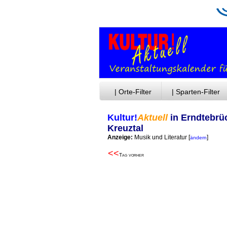
| Orte-Filter
| Sparten-Filter
Kultur!
Aktuell
in Erndtebrü
Kreuztal
Anzeige:
Musik und Literatur
[
]
ändern
<<
Tag vorher