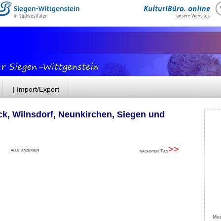
| Import/Export
ck, Wilnsdorf, Neunkirchen, Siegen und
>>
alle anzeigen
nächster Tag
Mus