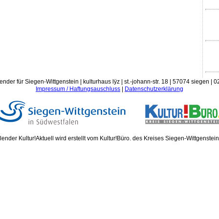
ender für Siegen-Wittgenstein | kulturhaus lÿz | st.-johann-str. 18 | 57074 siegen |
Impressum / Haftungsauschluss
|
Datenschutzerklärung
ender Kultur!Aktuell wird erstellt vom Kultur!Büro. des Kreises Siegen-Wittgenstei
Donn