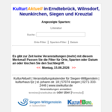
Kultur!
Aktuell
in
Erndtebrück, Wilnsdorf,
Neunkirchen, Siegen und Kreuztal
Angezeigte Sparten:
Literatur
Suche:
|
|
Orte-Filter
Sparten-Filter
Datum
Es gibt zur Zeit keine Veranstaltungen (mehr) mit diesem
Merkmal! Passen Sie die Filter für Orte, Sparten oder Datum
an oder löschen Sie den Suchbegriff.
<<
>>
Montag, 15.06.2026
KulturAktuell | Veranstaltungskalender für Siegen-Wittgenstein |
kulturhaus lÿz | st.-johann-str. 18 | 57074 siegen | 0271-333-
2446 | www.siwikultur.de
Veranstaltungen anmelden:
oder über [
]
termine@siwikultur.de
Formular