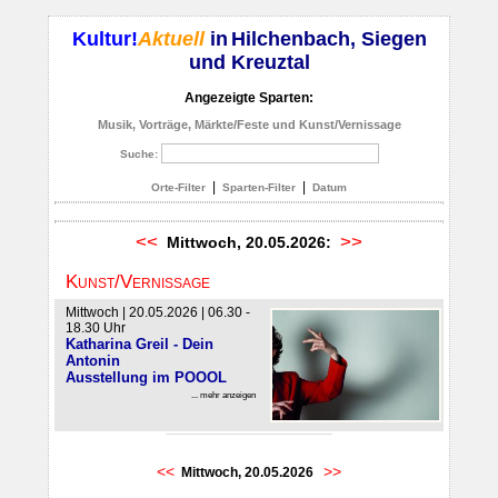
Kultur!
Aktuell
in
Hilchenbach, Siegen
und Kreuztal
Angezeigte Sparten:
Musik, Vorträge, Märkte/Feste und Kunst/Vernissage
Suche:
|
|
Orte-Filter
Sparten-Filter
Datum
<<
>>
Mittwoch, 20.05.2026:
Kunst/Vernissage
Mittwoch | 20.05.2026 | 06.30 -
18.30 Uhr
Katharina Greil - Dein
Antonin
Ausstellung im POOOL
... mehr anzeigen
<<
>>
Mittwoch, 20.05.2026