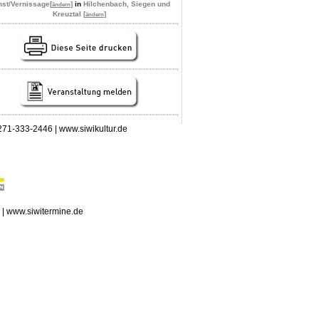
st/Vernissage
[
]
in
Hilchenbach, Siegen und
ändern
Kreuztal [
]
ändern
 0271-333-2446 | www.siwikultur.de
n | www.siwitermine.de
erstag, 06.08.2026: