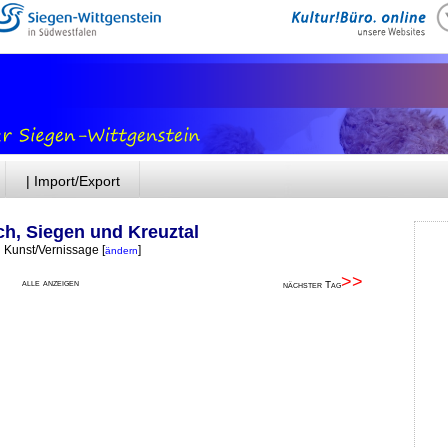
| Import/Export
ch, Siegen und Kreuztal
d Kunst/Vernissage
[
]
ändern
>>
alle anzeigen
nächster Tag