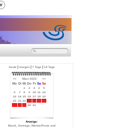
|
|
|
heute
morgen
7 Tage
14 Tage
<<
März 2023
>>
Mo
Di
Mi
Do
Fr
Sa
So
1
2
3
4
5
6
7
8
9
10
11
12
13
14
15
16
17
18
19
20
21
22
23
24
25
26
27
28
29
30
31
Anzeige:
Musik, Vorträge, Märkte/Feste und