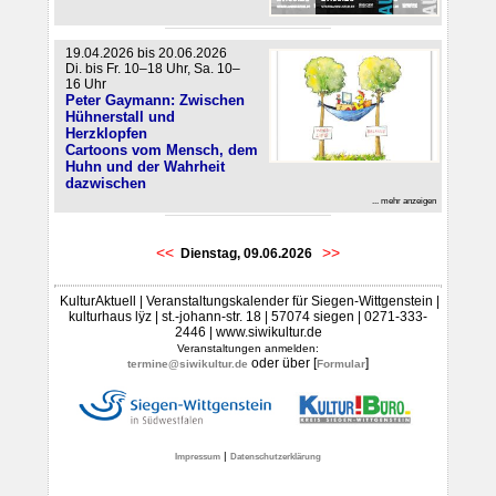
19.04.2026 bis 20.06.2026
Di. bis Fr. 10–18 Uhr, Sa. 10–
16 Uhr
Peter Gaymann: Zwischen
Hühnerstall und
Herzklopfen
Cartoons vom Mensch, dem
Huhn und der Wahrheit
dazwischen
... mehr anzeigen
<<
>>
Dienstag, 09.06.2026
KulturAktuell | Veranstaltungskalender für Siegen-Wittgenstein |
kulturhaus lÿz | st.-johann-str. 18 | 57074 siegen | 0271-333-
2446 | www.siwikultur.de
Veranstaltungen anmelden:
oder über [
]
termine@siwikultur.de
Formular
|
Impressum
Datenschutzerklärung