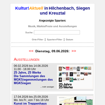
Kultur!
Aktuell
in
Hilchenbach, Siegen
und Kreuztal
Angezeigte Sparten:
Musik, Märkte/Feste und Ausstellungen
Suche:
|
|
Orte-Filter
Sparten-Filter
Datum
<<
>>
Dienstag, 09.06.2026:
Ausstellungen
06.02.2026 bis 14.06.2026
11.00 - 18.00 Uhr
25 Jahre, 25 Werke
Die Sammlungen des
MGKSiegenmmlungen des
MGKSiegen
... mehr anzeigen
17.04.2026 bis 25.09.2026
Mo. bis Fr., von 7 bis 18 Uhr
Kunst im Treppenhaus