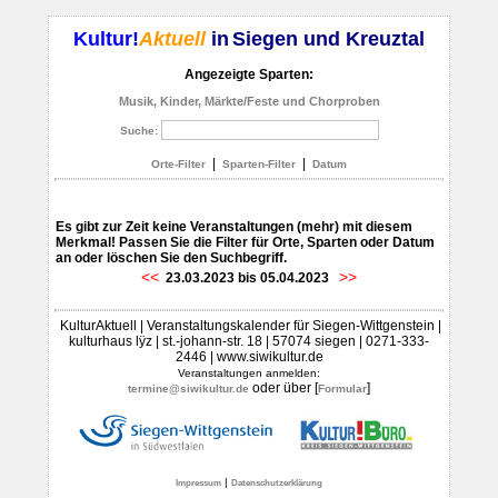
Kultur!
Aktuell
in
Siegen und Kreuztal
Angezeigte Sparten:
Musik, Kinder, Märkte/Feste und Chorproben
Suche:
|
|
Orte-Filter
Sparten-Filter
Datum
Es gibt zur Zeit keine Veranstaltungen (mehr) mit diesem
Merkmal! Passen Sie die Filter für Orte, Sparten oder Datum
an oder löschen Sie den Suchbegriff.
<<
>>
23.03.2023 bis 05.04.2023
KulturAktuell | Veranstaltungskalender für Siegen-Wittgenstein |
kulturhaus lÿz | st.-johann-str. 18 | 57074 siegen | 0271-333-
2446 | www.siwikultur.de
Veranstaltungen anmelden:
oder über [
]
termine@siwikultur.de
Formular
|
Impressum
Datenschutzerklärung