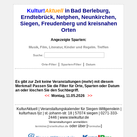
Kultur!
Aktuell
in
Bad Berleburg,
Erndtebrück, Netphen, Neunkirchen,
Siegen, Freudenberg und kreisnahen
Orten
Angezeigte Sparten:
Musik, Film, Literatur, Kinder und Regelm. Treffen
Suche:
|
|
Orte-Filter
Sparten-Filter
Datum
Es gibt zur Zeit keine Veranstaltungen (mehr) mit diesem
Merkmal! Passen Sie die Filter für Orte, Sparten oder Datum
an oder löschen Sie den Suchbegriff.
<<
>>
Montag, 11.05.2026
KulturAktuell | Veranstaltungskalender für Siegen-Wittgenstein |
kulturhaus lÿz | st.-johann-str. 18 | 57074 siegen | 0271-333-
2446 | www.siwikultur.de
Veranstaltungen anmelden:
oder über [
]
termine@siwikultur.de
Formular