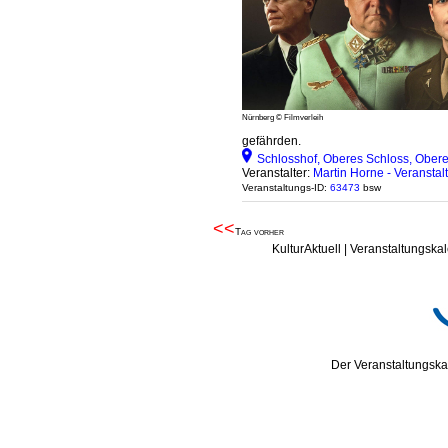
Nürnberg © Filmverleih
gefährden.
Schlosshof, Oberes Schloss, Ober
Veranstalter:
Martin Horne - Veranstal
Veranstaltungs-ID:
63473
bsw
<<
Tag vorher
KulturAktuell | Veranstaltungskal
Der Veranstaltungskal