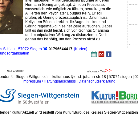
Internationalen Militärgerichtshof ist unter anderem
Hermann Göring angeklagt. Um den Prozess so
wasserdicht wie möglich zu führen, beauftragen die
Alliierten den Psychiater Douglas Kelly. Er soll
prüfen, ob Göring prozesstauglich ist. Dafür muss
Kelly dem Bösen direkt in die Augen blicken und
Göring regelmäßig in seiner Zelle aufsuchen. Dabei
fällt es ihm nicht leicht, sich von Görings Charisma
und manipulativer Wirkung zu distanzieren. Doch
genau das ist nötig, um den Prozess nicht zu
es Schloss, 57072 Siegen
01796644417
[Karten]
tungsorganisation
>>
alle anzeigen
nächster Tag
ender für Siegen-Wittgenstein | kulturhaus lÿz | st.-johann-str. 18 | 57074 siegen |
Impressum / Haftungsauschluss
|
Datenschutzerklärung
ender Kultur!Aktuell wird erstellt vom Kultur!Büro. des Kreises Siegen-Wittgenstei
Donn