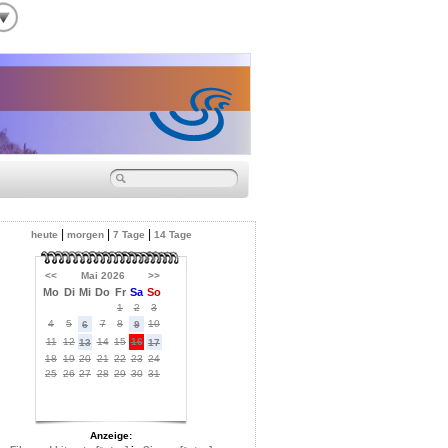
|
|
|
heute
morgen
7 Tage
14 Tage
<<
Mai 2026
>>
Mo
Di
Mi
Do
Fr
Sa
So
1
2
3
4
5
7
8
10
6
9
11
12
14
15
16
13
17
18
19
20
21
22
23
24
25
26
27
28
29
30
31
Anzeige: