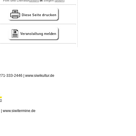
Film und Literatur
[
]
in
Siegen [
]
ändern
ändern
 0271-333-2446 | www.siwikultur.de
n | www.siwitermine.de
erstag, 06.08.2026: