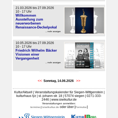
21.03.2026 bis 27.09.2026
10 - 17 Uhr
Willkommen
Ausstellung zum
neuerworbenen
Renaissance-Deckelpokal
... mehr anzeigen
10.05.2026 bis 27.09.2026
10 - 17 Uhr
Friedrich Wilhelm Bäcker
Visionen einer
Vergangenheit
... mehr anzeigen
<<
>>
Sonntag, 14.06.2026
KulturAktuell | Veranstaltungskalender für Siegen-Wittgenstein |
kulturhaus lÿz | st.-johann-str. 18 | 57074 siegen | 0271-333-
2446 | www.siwikultur.de
Veranstaltungen anmelden:
oder über [
]
termine@siwikultur.de
Formular