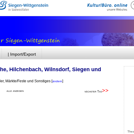
| Import/Export
he, Hilchenbach, Wilnsdorf, Siegen und
der, Märkte/Feste und Sonstiges
[
]
ändern
>>
alle anzeigen
nächster Tag
Thea