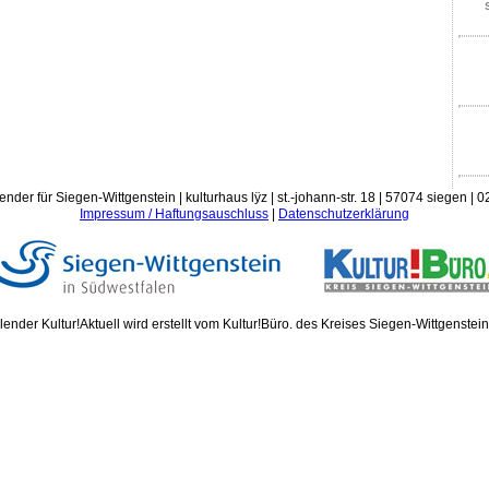
ender für Siegen-Wittgenstein | kulturhaus lÿz | st.-johann-str. 18 | 57074 siegen |
Impressum / Haftungsauschluss
|
Datenschutzerklärung
ender Kultur!Aktuell wird erstellt vom Kultur!Büro. des Kreises Siegen-Wittgenstei
Donn