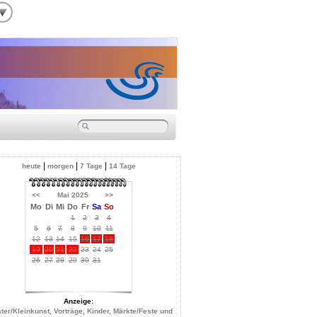
|
|
|
heute
morgen
7 Tage
14 Tage
<<
Mai 2025
>>
Mo
Di
Mi
Do
Fr
Sa
So
1
2
3
4
5
6
7
8
9
10
11
12
13
14
15
16
17
18
19
20
21
22
23
24
25
26
27
28
29
30
31
Anzeige:
ter/Kleinkunst, Vorträge, Kinder, Märkte/Feste und