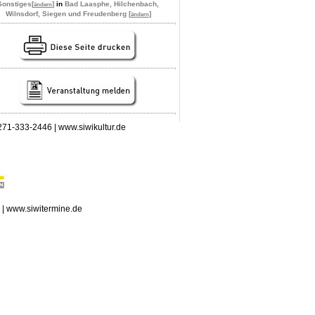
Sonstiges
[
]
in
Bad Laasphe, Hilchenbach,
ändern
Wilnsdorf, Siegen und Freudenberg [
]
ändern
 0271-333-2446 | www.siwikultur.de
n | www.siwitermine.de
erstag, 06.08.2026: