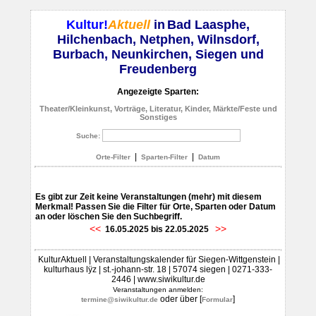
Kultur!
Aktuell
in
Bad Laasphe,
Hilchenbach, Netphen, Wilnsdorf,
Burbach, Neunkirchen, Siegen und
Freudenberg
Angezeigte Sparten:
Theater/Kleinkunst, Vorträge, Literatur, Kinder, Märkte/Feste und
Sonstiges
Suche:
|
|
Orte-Filter
Sparten-Filter
Datum
Es gibt zur Zeit keine Veranstaltungen (mehr) mit diesem
Merkmal! Passen Sie die Filter für Orte, Sparten oder Datum
an oder löschen Sie den Suchbegriff.
<<
>>
16.05.2025 bis 22.05.2025
KulturAktuell | Veranstaltungskalender für Siegen-Wittgenstein |
kulturhaus lÿz | st.-johann-str. 18 | 57074 siegen | 0271-333-
2446 | www.siwikultur.de
Veranstaltungen anmelden:
oder über [
]
termine@siwikultur.de
Formular