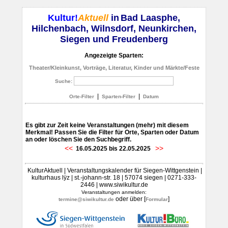
Kultur!
Aktuell
in
Bad Laasphe,
Hilchenbach, Wilnsdorf, Neunkirchen,
Siegen und Freudenberg
Angezeigte Sparten:
Theater/Kleinkunst, Vorträge, Literatur, Kinder und Märkte/Feste
Suche:
|
|
Orte-Filter
Sparten-Filter
Datum
Es gibt zur Zeit keine Veranstaltungen (mehr) mit diesem
Merkmal! Passen Sie die Filter für Orte, Sparten oder Datum
an oder löschen Sie den Suchbegriff.
<<
>>
16.05.2025 bis 22.05.2025
KulturAktuell | Veranstaltungskalender für Siegen-Wittgenstein |
kulturhaus lÿz | st.-johann-str. 18 | 57074 siegen | 0271-333-
2446 | www.siwikultur.de
Veranstaltungen anmelden:
oder über [
]
termine@siwikultur.de
Formular