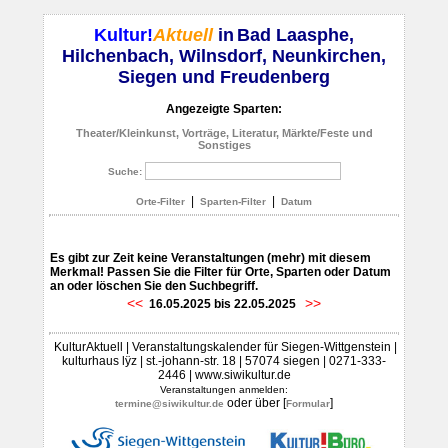
Kultur!
Aktuell
in
Bad Laasphe,
Hilchenbach, Wilnsdorf, Neunkirchen,
Siegen und Freudenberg
Angezeigte Sparten:
Theater/Kleinkunst, Vorträge, Literatur, Märkte/Feste und
Sonstiges
Suche:
|
|
Orte-Filter
Sparten-Filter
Datum
Es gibt zur Zeit keine Veranstaltungen (mehr) mit diesem
Merkmal! Passen Sie die Filter für Orte, Sparten oder Datum
an oder löschen Sie den Suchbegriff.
<<
>>
16.05.2025 bis 22.05.2025
KulturAktuell | Veranstaltungskalender für Siegen-Wittgenstein |
kulturhaus lÿz | st.-johann-str. 18 | 57074 siegen | 0271-333-
2446 | www.siwikultur.de
Veranstaltungen anmelden:
oder über [
]
termine@siwikultur.de
Formular