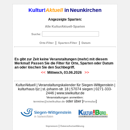
Kultur!
Aktuell
in
Neunkirchen
Angezeigte Sparten:
Alle KulturAktuell-Sparten
Suche:
|
|
Orte-Filter
Sparten-Filter
Datum
Es gibt zur Zeit keine Veranstaltungen (mehr) mit diesem
Merkmal! Passen Sie die Filter für Orte, Sparten oder Datum
an oder löschen Sie den Suchbegriff.
<<
>>
Mittwoch, 03.06.2026
KulturAktuell | Veranstaltungskalender für Siegen-Wittgenstein |
kulturhaus lÿz | st.-johann-str. 18 | 57074 siegen | 0271-333-
2446 | www.siwikultur.de
Veranstaltungen anmelden:
oder über [
]
termine@siwikultur.de
Formular
|
Impressum
Datenschutzerklärung