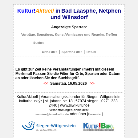
Kultur!
Aktuell
in
Bad Laasphe, Netphen
und Wilnsdorf
Angezeigte Sparten:
Vorträge, Sonstiges, Kunst/Vernissage und Regelm. Treffen
Suche:
|
|
Orte-Filter
Sparten-Filter
Datum
Es gibt zur Zeit keine Veranstaltungen (mehr) mit diesem
Merkmal! Passen Sie die Filter für Orte, Sparten oder Datum
an oder löschen Sie den Suchbegriff.
<<
>>
Samstag, 16.05.2026
KulturAktuell | Veranstaltungskalender für Siegen-Wittgenstein |
kulturhaus lÿz | st.-johann-str. 18 | 57074 siegen | 0271-333-
2446 | www.siwikultur.de
Veranstaltungen anmelden:
oder über [
]
termine@siwikultur.de
Formular