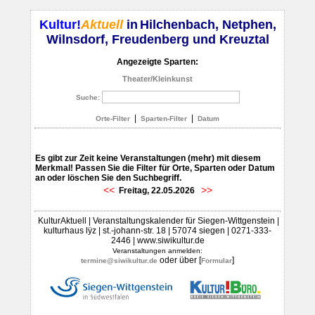
Kultur!
Aktuell
in
Hilchenbach, Netphen,
Wilnsdorf, Freudenberg und Kreuztal
Angezeigte Sparten:
Theater/Kleinkunst
Suche:
|
|
Orte-Filter
Sparten-Filter
Datum
Es gibt zur Zeit keine Veranstaltungen (mehr) mit diesem
Merkmal! Passen Sie die Filter für Orte, Sparten oder Datum
an oder löschen Sie den Suchbegriff.
<<
>>
Freitag, 22.05.2026
KulturAktuell | Veranstaltungskalender für Siegen-Wittgenstein |
kulturhaus lÿz | st.-johann-str. 18 | 57074 siegen | 0271-333-
2446 | www.siwikultur.de
Veranstaltungen anmelden:
oder über [
]
termine@siwikultur.de
Formular