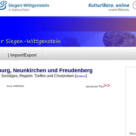
| Import/Export
burg, Neunkirchen und Freudenberg
r, Sonstiges, Regelm. Treffen und Chorproben
[
]
ändern
>>
alle anzeigen
nächster Tag
Musi