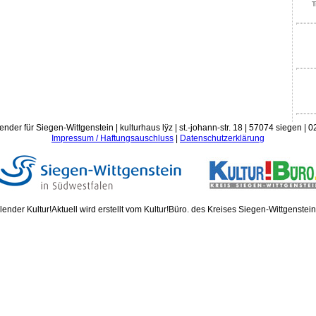
T
ender für Siegen-Wittgenstein | kulturhaus lÿz | st.-johann-str. 18 | 57074 siegen |
Impressum / Haftungsauschluss
|
Datenschutzerklärung
ender Kultur!Aktuell wird erstellt vom Kultur!Büro. des Kreises Siegen-Wittgenstei
Donn