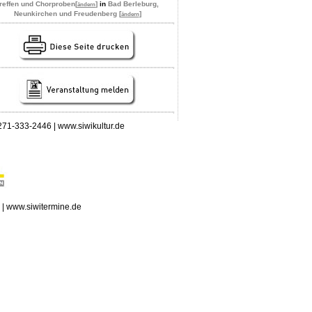
reffen und Chorproben
[
]
in
Bad Berleburg,
ändern
Neunkirchen und Freudenberg [
]
ändern
 0271-333-2446 | www.siwikultur.de
n | www.siwitermine.de
erstag, 06.08.2026: