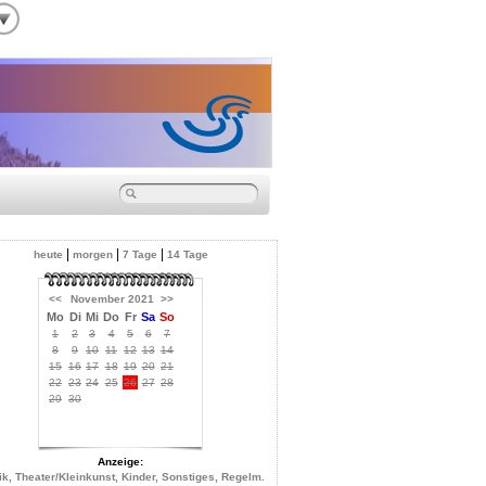
|
|
|
heute
morgen
7 Tage
14 Tage
<<
November 2021
>>
Mo
Di
Mi
Do
Fr
Sa
So
1
2
3
4
5
6
7
8
9
10
11
12
13
14
15
16
17
18
19
20
21
22
23
24
25
26
27
28
29
30
Anzeige:
k, Theater/Kleinkunst, Kinder, Sonstiges, Regelm.