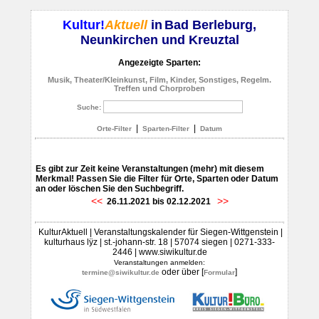
Kultur!
Aktuell
in
Bad Berleburg,
Neunkirchen und Kreuztal
Angezeigte Sparten:
Musik, Theater/Kleinkunst, Film, Kinder, Sonstiges, Regelm.
Treffen und Chorproben
Suche:
|
|
Orte-Filter
Sparten-Filter
Datum
Es gibt zur Zeit keine Veranstaltungen (mehr) mit diesem
Merkmal! Passen Sie die Filter für Orte, Sparten oder Datum
an oder löschen Sie den Suchbegriff.
<<
>>
26.11.2021 bis 02.12.2021
KulturAktuell | Veranstaltungskalender für Siegen-Wittgenstein |
kulturhaus lÿz | st.-johann-str. 18 | 57074 siegen | 0271-333-
2446 | www.siwikultur.de
Veranstaltungen anmelden:
oder über [
]
termine@siwikultur.de
Formular