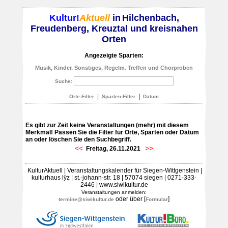
Kultur!
Aktuell
in
Hilchenbach,
Freudenberg, Kreuztal und kreisnahen
Orten
Angezeigte Sparten:
Musik, Kinder, Sonstiges, Regelm. Treffen und Chorproben
Suche:
|
|
Orte-Filter
Sparten-Filter
Datum
Es gibt zur Zeit keine Veranstaltungen (mehr) mit diesem
Merkmal! Passen Sie die Filter für Orte, Sparten oder Datum
an oder löschen Sie den Suchbegriff.
<<
>>
Freitag, 26.11.2021
KulturAktuell | Veranstaltungskalender für Siegen-Wittgenstein |
kulturhaus lÿz | st.-johann-str. 18 | 57074 siegen | 0271-333-
2446 | www.siwikultur.de
Veranstaltungen anmelden:
oder über [
]
termine@siwikultur.de
Formular