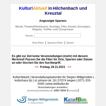
Kultur!
Aktuell
in
Hilchenbach und
Kreuztal
Angezeigte Sparten:
Musik, Theater/Kleinkunst, Vorträge, Film, Kinder, Sonstiges,
Regelm. Treffen und Chorproben
Suche:
|
|
Orte-Filter
Sparten-Filter
Datum
Es gibt zur Zeit keine Veranstaltungen (mehr) mit diesem
Merkmal! Passen Sie die Filter für Orte, Sparten oder Datum
an oder löschen Sie den Suchbegriff.
<<
>>
Freitag, 26.11.2021
KulturAktuell | Veranstaltungskalender für Siegen-Wittgenstein |
kulturhaus lÿz | st.-johann-str. 18 | 57074 siegen | 0271-333-
2446 | www.siwikultur.de
Veranstaltungen anmelden:
oder über [
]
termine@siwikultur.de
Formular