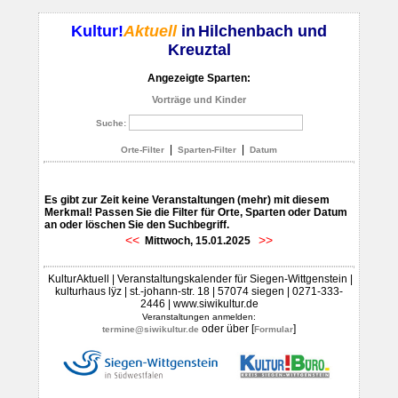
Kultur!
Aktuell
in
Hilchenbach und
Kreuztal
Angezeigte Sparten:
Vorträge und Kinder
Suche:
|
|
Orte-Filter
Sparten-Filter
Datum
Es gibt zur Zeit keine Veranstaltungen (mehr) mit diesem
Merkmal! Passen Sie die Filter für Orte, Sparten oder Datum
an oder löschen Sie den Suchbegriff.
<<
>>
Mittwoch, 15.01.2025
KulturAktuell | Veranstaltungskalender für Siegen-Wittgenstein |
kulturhaus lÿz | st.-johann-str. 18 | 57074 siegen | 0271-333-
2446 | www.siwikultur.de
Veranstaltungen anmelden:
oder über [
]
termine@siwikultur.de
Formular