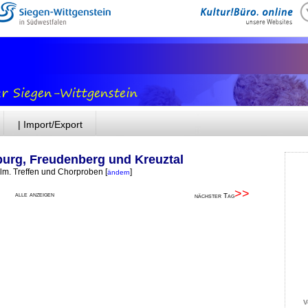
| Import/Export
burg, Freudenberg und Kreuztal
elm. Treffen und Chorproben
[
]
ändern
>>
alle anzeigen
nächster Tag
V