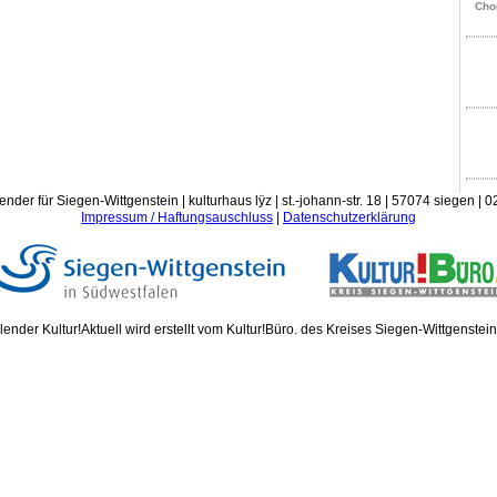
Cho
ender für Siegen-Wittgenstein | kulturhaus lÿz | st.-johann-str. 18 | 57074 siegen |
Impressum / Haftungsauschluss
|
Datenschutzerklärung
ender Kultur!Aktuell wird erstellt vom Kultur!Büro. des Kreises Siegen-Wittgenstei
Donn