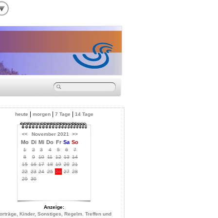
|
|
|
heute
morgen
7 Tage
14 Tage
<<
November 2021
>>
Mo
Di
Mi
Do
Fr
Sa
So
1
2
3
4
5
6
7
8
9
10
11
12
13
14
15
16
17
18
19
20
21
22
23
24
25
26
27
28
29
30
Anzeige:
orträge, Kinder, Sonstiges, Regelm. Treffen und