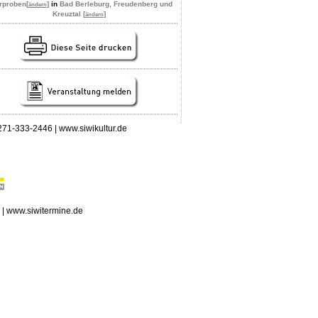
rproben
[
]
in
Bad Berleburg, Freudenberg und
ändern
Kreuztal [
]
ändern
 0271-333-2446 | www.siwikultur.de
n | www.siwitermine.de
erstag, 06.08.2026: